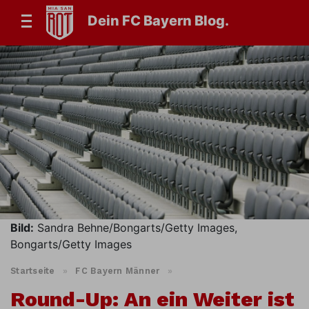
Dein FC Bayern Blog.
Bild:
Sandra Behne/Bongarts/Getty Images,
Bongarts/Getty Images
Startseite
»
FC Bayern Männer
»
Round-Up: An ein Weiter ist