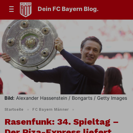
Dein FC Bayern Blog.
Bild:
Alexander Hassenstein / Bongarts / Getty Images
Startseite
»
FC Bayern Männer
»
Rasenfunk: 34. Spieltag –
Der Piza-Express liefert