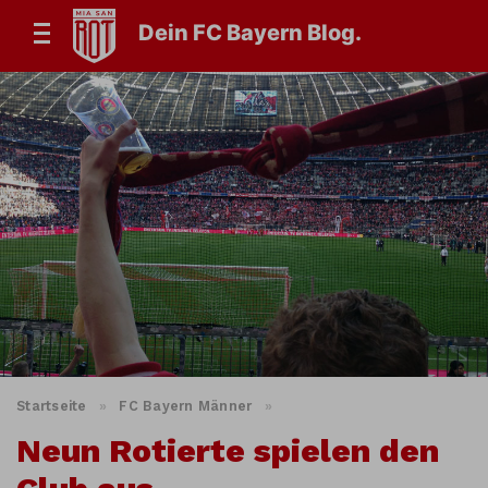
Dein FC Bayern Blog.
Startseite
»
FC Bayern Männer
»
Neun Rotierte spielen den