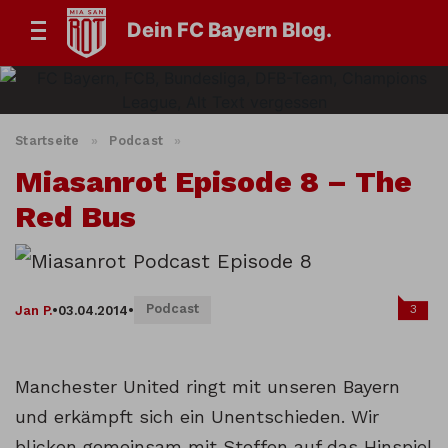
Dein FC Bayern Blog.
Startseite
»
Podcast
»
Miasanrot Episode 8 – The
Red Bus
Podcast
3
Jan P.
•
03.04.2014
•
Manchester United ringt mit unseren Bayern
und erkämpft sich ein Unentschieden. Wir
blicken gemeinsam mit Steffen auf das Hinspiel