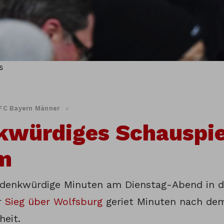
s
FC Bayern Männer
»
kwürdiges Schauspi
m
denkwürdige Minuten am Dienstag-Abend in d
r
Sieg über Wolfsburg
geriet Minuten nach dem
heit.