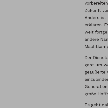
vorbereiten
Zukunft vo
Anders ist
erklären. 
weit fortg
andere Nam
Machtkampf
Der Dienst
geht um we
geäußerte 
einzubinde
Generation
große Hoff
Es geht da