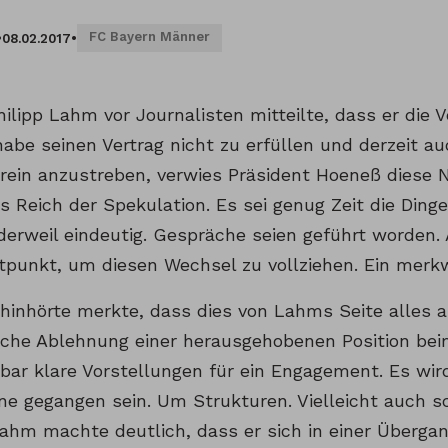
FC Bayern Männer
•
08.02.2017
•
ilipp Lahm vor Journalisten mitteilte, dass er die 
habe seinen Vertrag nicht zu erfüllen und derzeit au
erein anzustreben, verwies Präsident Hoeneß diese 
s Reich der Spekulation. Es sei genug Zeit die Ding
erweil eindeutig. Gespräche seien geführt worden. A
eitpunkt, um diesen Wechsel zu vollziehen. Ein merk
hinhörte merkte, dass dies von Lahms Seite alles a
iche Ablehnung einer herausgehobenen Position be
nbar klare Vorstellungen für ein Engagement. Es wi
ne gegangen sein. Um Strukturen. Vielleicht auch 
Lahm machte deutlich, dass er sich in einer Über