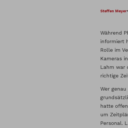
Steffen Meyer
Während Ph
informiert 
Rolle im V
Kameras in
Lahm war d
richtige Z
Wer genau 
grundsätzl
hatte offe
um Zeitplä
Personal. 