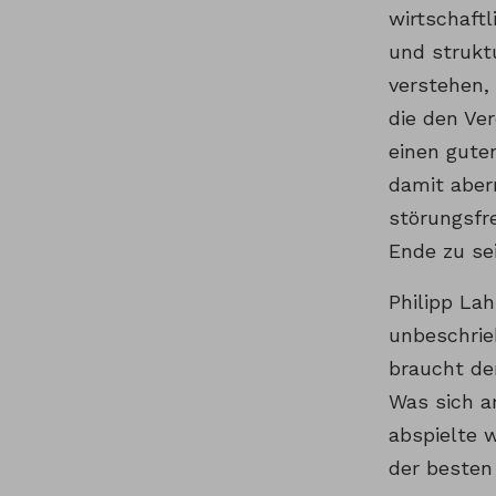
wirtschaft
und struktu
verstehen,
die den Ver
einen gute
damit aber
störungsfre
Ende zu sei
Philipp La
unbeschrieb
braucht den
Was sich a
abspielte 
der besten