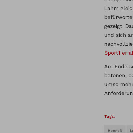
Lahm gleich
befürworte
gezeigt. D
und sich a
nachvollzi
Sport1 erfa
Am Ende sc
betonen, d
umso mehr 
Anforderung
Tags:
Hoeneß
L