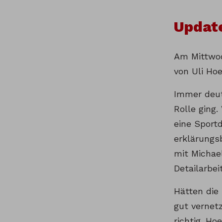
Updat
Am Mittwoc
von Uli Ho
Immer deut
Rolle ging
eine Sportd
erklärungs
mit Michae
Detailarbei
Hätten die
gut vernet
richtig. H