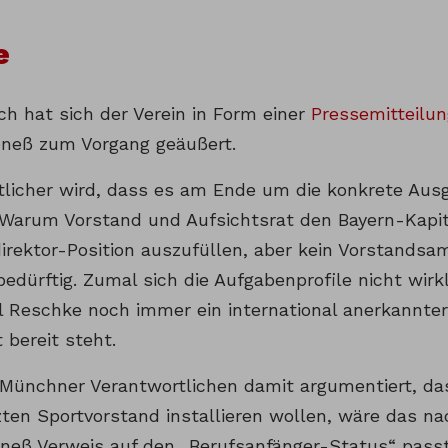
e
h hat sich der Verein in Form einer
Pressemitteilun
eneß zum Vorgang geäußert.
licher wird, dass es am Ende um die konkrete Au
. Warum Vorstand und Aufsichtsrat den Bayern-Kapit
irektor-Position auszufüllen, aber kein Vorstandsam
bedürftig. Zumal sich die Aufgabenprofile nicht wir
l Reschke noch immer ein international anerkannter 
t bereit steht.
 Münchner Verantwortlichen damit argumentiert, das
zten Sportvorstand installieren wollen, wäre das na
oeneß Verweis auf den „Berufsanfänger-Status“ passt