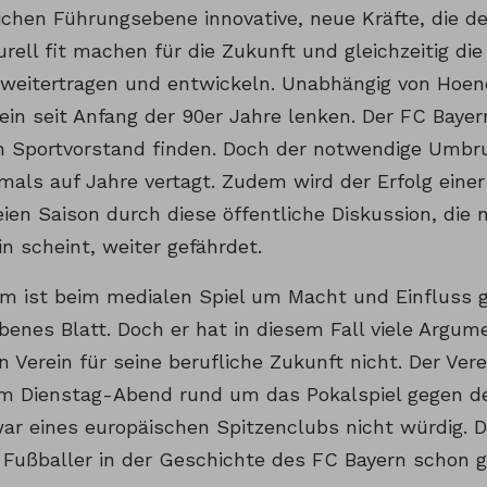
lichen Führungsebene innovative, neue Kräfte, die d
rell fit machen für die Zukunft und gleichzeitig die
 weitertragen und entwickeln. Unabhängig von Ho
ein seit Anfang der 90er Jahre lenken. Der FC Bayer
n Sportvorstand finden. Doch der notwendige Umbru
mals auf Jahre vertagt. Zudem wird der Erfolg eine
ien Saison durch diese öffentliche Diskussion, die
n scheint, weiter gefährdet.
hm ist beim medialen Spiel um Macht und Einfluss 
enes Blatt. Doch er hat in diesem Fall viele Argume
 Verein für seine berufliche Zukunft nicht. Der Vere
m Dienstag-Abend rund um das Pokalspiel gegen d
war eines europäischen Spitzenclubs nicht würdig. 
 Fußballer in der Geschichte des FC Bayern schon ga