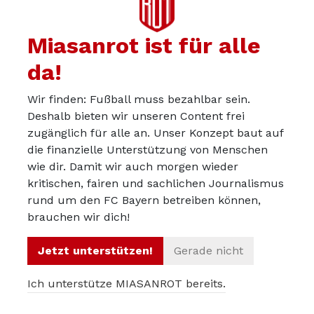
Miasanrot ist für alle
KurtRambis
19.04.2024
Jens Jeremies hat 2001 seine Gesundheit ruiniert. Und
da!
Bayern die CL gewonnen. Wahrscheinlich nur dadurch
Wir finden: Fußball muss bezahlbar sein.
(ohne ihn wäre wohl im HF gegen Real Schluss gewesen).
Deshalb bieten wir unseren Content frei
Ein brutales Opfer. Würde er es heute nochmal so
zugänglich für alle an. Unser Konzept baut auf
die finanzielle Unterstützung von Menschen
machen? Und weiß Sane das alles?
wie dir. Damit wir auch morgen wieder
kritischen, fairen und sachlichen Journalismus
rund um den FC Bayern betreiben können,
brauchen wir dich!
Zip
19.04.2024
Jetzt unterstützen!
Gerade nicht
justin:
Ich unterstütze MIASANROT bereits.
Sie ist ein Symbol einer männlich geprägten
Gesellschaft – und damit auch Symbol einer falschen