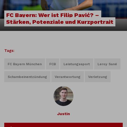
FC Bayern: Wer ist Filip Pavić? –
Stärken, Potenziale und Kurzportrait
Tags:
FC Bayern München
FCB
Leistungssport
Leroy Sané
Schambeinentzündung
Verantwortung
Verletzung
Justin