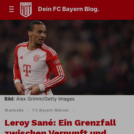
Dein FC Bayern Blog.
Bild:
Alex Grimm/Getty Images
Startseite
»
FC Bayern Männer
»
Leroy Sané: Ein Grenzfall
zwischen Vernunft und