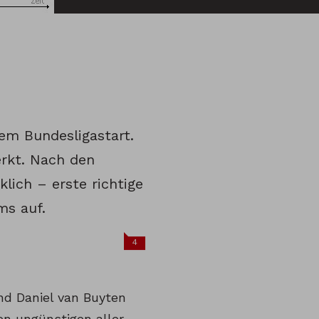
 dem Bundesligastart.
rkt. Nach den
lich – erste richtige
ms auf.
4
nd Daniel van Buyten
en ungünstigen aller