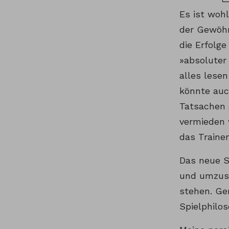
Es ist woh
der Gewöhn
die Erfolg
»absoluter
alles lese
könnte auc
Tatsachen g
vermieden w
das Traine
Das neue S
und umzuse
stehen. Ge
Spielphilos