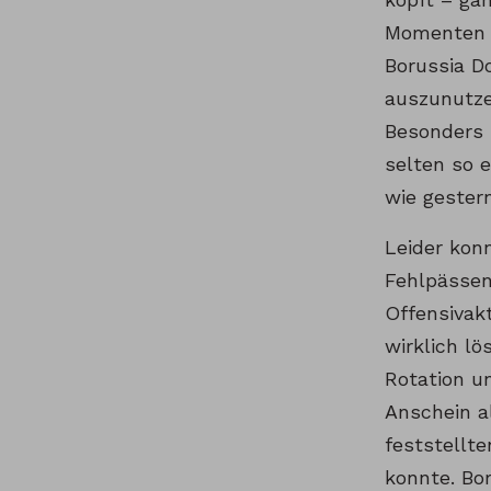
Momenten h
Borussia D
auszunutze
Besonders i
selten so 
wie gester
Leider konn
Fehlpässen
Offensivakt
wirklich lö
Rotation u
Anschein a
feststellte
konnte. Bo