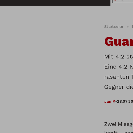
Startseite
»
Guar
Mit 4:2 st
Eine 4:2 
rasanten 
Gegner di
Jan P.
•
28.07.2
Zwei Missg
köpft – ga