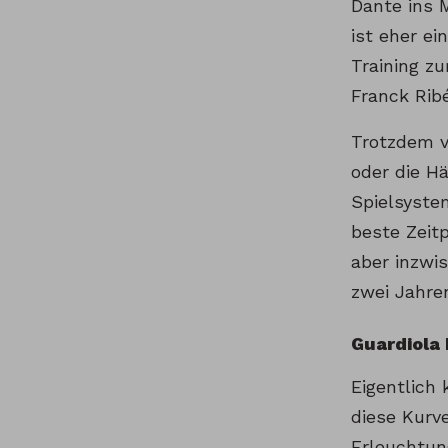
Dante ins 
ist eher ei
Training z
Franck Ribé
Trotzdem v
oder die H
Spielsyste
beste Zeit
aber inzwi
zwei Jahre
Guardiola
Eigentlich
diese Kurv
Erleuchtun