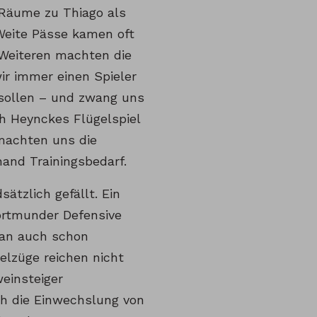
 Räume zu Thiago als
Weite Pässe kamen oft
 Weiteren machten die
ir immer einen Spieler
sollen – und zwang uns
ch Heynckes Flügelspiel
machten uns die
hand Trainingsbedarf.
ätzlich gefällt. Ein
ortmunder Defensive
man auch schon
elzüge reichen nicht
weinsteiger
ch die Einwechslung von