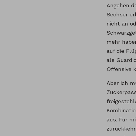
Angehen de
Sechser er
nicht an o
Schwarzgel
mehr haben
auf die Fl
als Guardi
Offensive 
Aber ich m
Zuckerpass
freigestoh
Kombinatio
aus. Für mi
zurückkehr