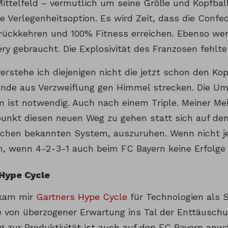
Mittelfeld – vermutlich um seine Größe und Kopfba
ne Verlegenheitsoption. Es wird Zeit, dass die Conf
urückkehren und 100% Fitness erreichen. Ebenso w
ry gebraucht. Die Explosivität des Franzosen fehlt
erstehe ich diejenigen nicht die jetzt schon den Ko
ände aus Verzweiflung gen Himmel strecken. Die Um
m ist notwendig. Auch nach einem Triple. Meiner Me
punkt diesen neuen Weg zu gehen statt sich auf dem
schen bekannten System, auszuruhen. Wenn nicht j
n, wenn 4-2-3-1 auch beim FC Bayern keine Erfolge 
 Hype Cycle
 kam mir
Gartners Hype Cycle
für Technologien als S
e von überzogener Erwartung ins Tal der Enttäusch
g zur Produktivität ist auch auf den FC Bayern anwe