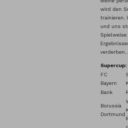
Meine pers
wird den S
trainieren
und uns st
Spielweise
Ergebnissen
verderben. 
Supercup: 
FC
Bayern
Bank
Borussia
Dortmund