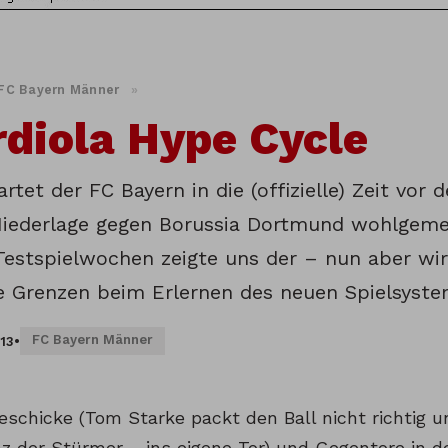
FC Bayern Männer
»
diola Hype Cycle
artet der FC Bayern in die (offizielle) Zeit vor
Niederlage gegen Borussia Dortmund wohlgeme
Testspielwochen zeigte uns der – nun aber wirk
e Grenzen beim Erlernen des neuen Spielsyste
FC Bayern Männer
013
•
eschicke (Tom Starke packt den Ball nicht richtig u
nz der Stürmer – ins eigene Tor) und Gegentore in d