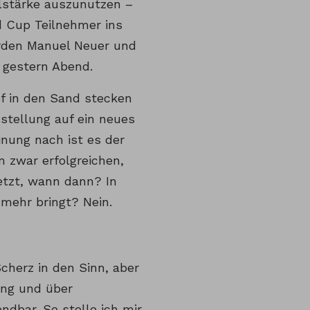
llstärke auszunutzen –
ed Cup Teilnehmer ins
erden Manuel Neuer und
e gestern Abend.
pf in den Sand stecken
stellung auf ein neues
inung nach ist es der
 zwar erfolgreichen,
etzt, wann dann? In
mehr bringt? Nein.
cherz in den Sinn, aber
ung und über
ndbar. So stelle ich mir