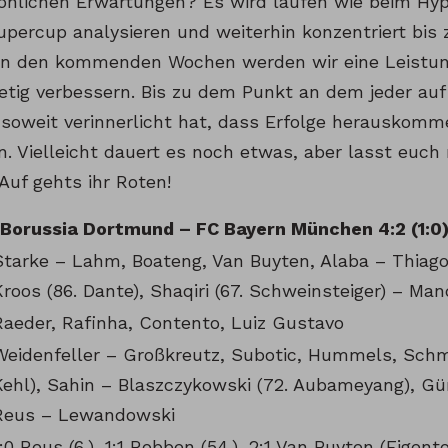
önlichen Erwartungen? Es wird laufen wie beim Hyp
upercup analysieren und weiterhin konzentriert bis
. In den kommenden Wochen werden wir eine Leistu
etig verbessern. Bis zu dem Punkt an dem jeder au
 soweit verinnerlicht hat, dass Erfolge herauskomm
. Vielleicht dauert es noch etwas, aber lasst euch 
Auf gehts ihr Roten!
Borussia Dortmund – FC Bayern München 4:2 (1:0
Starke – Lahm, Boateng, Van Buyten, Alaba – Thiago
Kroos (86. Dante), Shaqiri (67. Schweinsteiger) – Mand
Raeder, Rafinha, Contento, Luiz Gustavo
Weidenfeller – Großkreutz, Subotic, Hummels, Schm
Kehl), Sahin – Blaszczykowski (72. Aubameyang), Gün
Reus – Lewandowski
1:0 Reus (6.), 1:1 Robben (54.), 2:1 Van Buyten (Eigent