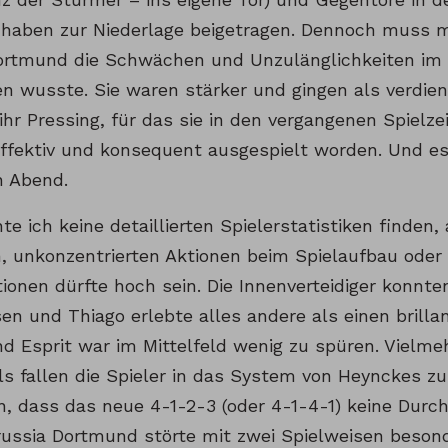
aben zur Niederlage beigetragen. Dennoch muss 
ortmund die Schwächen und Unzulänglichkeiten im
n wusste. Sie waren stärker und gingen als verdien
hr Pressing, für das sie in den vergangenen Spielze
effektiv und konsequent ausgespielt worden. Und e
n Abend.
te ich keine detaillierten Spielerstatistiken finden,
, unkonzentrierten Aktionen beim Spielaufbau oder 
ionen dürfte hoch sein. Die Innenverteidiger konnten
sen und Thiago erlebte alles andere als einen brilla
nd Esprit war im Mittelfeld wenig zu spüren. Vielme
ls fallen die Spieler in das System von Heynckes zu
n, dass das neue 4-1-2-3 (oder 4-1-4-1) keine Durc
russia Dortmund störte mit zwei Spielweisen beson