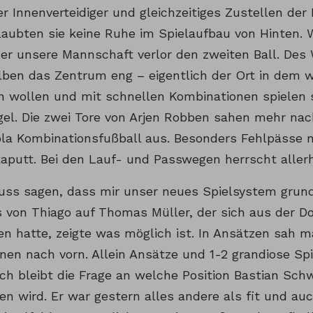
r Innenverteidiger und gleichzeitiges Zustellen der
laubten sie keine Ruhe im Spielaufbau von Hinten. 
der unsere Mannschaft verlor den zweiten Ball. Des
ben das Zentrum eng – eigentlich der Ort in dem w
 wollen und mit schnellen Kombinationen spielen 
ügel. Die zwei Tore von Arjen Robben sahen mehr na
ola Kombinationsfußball aus. Besonders Fehlpässe 
kaputt. Bei den Lauf- und Passwegen herrscht aller
uss sagen, dass mir unser neues Spielsystem grunds
 von Thiago auf Thomas Müller, der sich aus der D
len hatte, zeigte was möglich ist. In Ansätzen sah 
nen nach vorn. Allein Ansätze und 1-2 grandiose Spi
ch bleibt die Frage an welche Position Bastian Sch
en wird. Er war gestern alles andere als fit und au