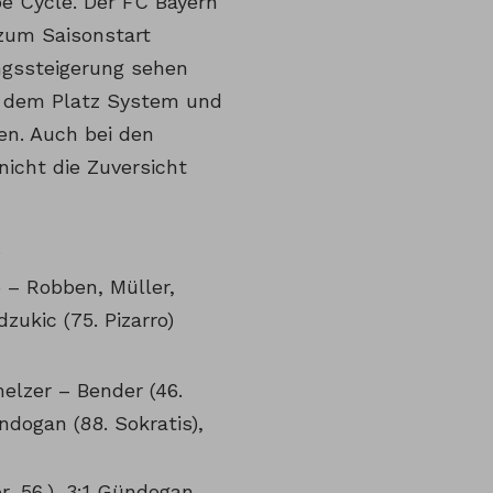
e Cycle. Der FC Bayern
 zum Saisonstart
ngssteigerung sehen
f dem Platz System und
en. Auch bei den
nicht die Zuversicht
)
 – Robben, Müller,
zukic (75. Pizarro)
elzer – Bender (46.
dogan (88. Sokratis),
or, 56.), 3:1 Gündogan