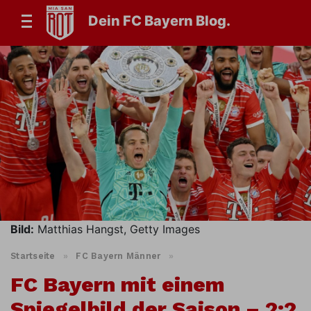
Dein FC Bayern Blog.
Bild:
Matthias Hangst, Getty Images
Startseite
»
FC Bayern Männer
»
FC Bayern mit einem
Spiegelbild der Saison – 2:2