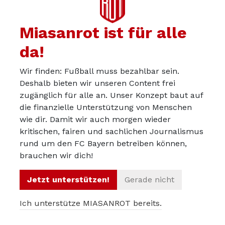
und hier eine Zweckgemeinschaft am Werk ist, die
sich ohne große Lust am Fußball mehr schlecht als
Miasanrot ist für alle
recht durch die Spiele schleppt. Wir sind jetzt
da!
ungefähr stimmungs- und leistungstechnisch an
einem Punkt angekommen, der an die Endphase von
Wir finden: Fußball muss bezahlbar sein.
Ancelotti und von Kovac erinnert. Was es jetzt
Deshalb bieten wir unseren Content frei
braucht, sind vernünftige und ehrliche Gespräche
zugänglich für alle an. Unser Konzept baut auf
die finanzielle Unterstützung von Menschen
zwischen Vorstand mit Trainer und Mannschaft, zum
wie dir. Damit wir auch morgen wieder
einen im gesamten Verbund aber auch jeweils ohne
kritischen, fairen und sachlichen Journalismus
Mannschaft bzw. Trainer.
rund um den FC Bayern betreiben können,
brauchen wir dich!
Die große Frage, die sich nun stellt, ist, ob z.B. Kahn es
gelingen kann, entscheidend Einfluss zu nehmen, ob er
Jetzt unterstützen!
Gerade nicht
menschlich an die Spieler herankommt, wie ich es
Hoeness oder auch dem angeblich „kalten“ KHR im
Ich unterstütze MIASANROT bereits.
persönlichen Austausch durchaus zutraue. Dabei muss