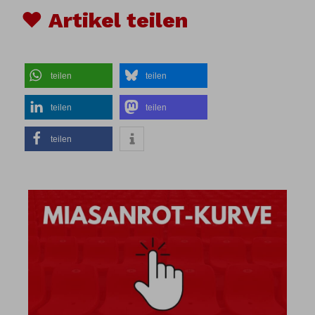
♥ Artikel teilen
teilen
teilen
teilen
teilen
teilen