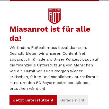
Miasanrot ist für alle
da!
Wir finden: Fußball muss bezahlbar sein.
Diskutiere mit uns in der
Deshalb bieten wir unseren Content frei
Miasanrot-Kurve
zugänglich für alle an. Unser Konzept baut auf
die finanzielle Unterstützung von Menschen
kurve.miasanrot.de
wie dir. Damit wir auch morgen wieder
kritischen, fairen und sachlichen Journalismus
Über uns
rund um den FC Bayern betreiben können,
Werbepartner werden
brauchen wir dich!
Impressum
Jetzt unterstützen!
Gerade nicht
Datenschutz