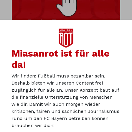
Miasanrot ist für alle
da!
Wir finden: Fußball muss bezahlbar sein.
Diskutiere mit uns in der
Deshalb bieten wir unseren Content frei
Miasanrot-Kurve
zugänglich für alle an. Unser Konzept baut auf
die finanzielle Unterstützung von Menschen
kurve.miasanrot.de
wie dir. Damit wir auch morgen wieder
kritischen, fairen und sachlichen Journalismus
Über uns
rund um den FC Bayern betreiben können,
Werbepartner werden
brauchen wir dich!