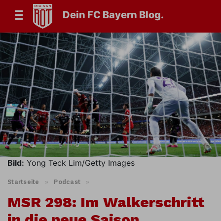
Dein FC Bayern Blog.
Bild:
Yong Teck Lim/Getty Images
Startseite
»
Podcast
»
MSR 298: Im Walkerschritt
in die neue Saison