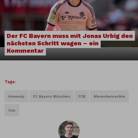
Der FC Bayern muss mit Jonas Urbig den
nächsten Schritt wagen – ein
Kommentar
Tags:
Amnesty
FC Bayern München
FCB
Menschenrechte
Usa