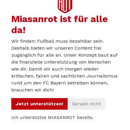
einnehmen.
Daher gibt es eigentlich nur 3 mögliche Varianten zu
Miasanrot ist für alle
reagieren:
da!
Nichts sagen und mitmachen
Mitmachen, irgendwie versuchen etwas zu sagen,
Wir finden: Fußball muss bezahlbar sein.
ohne die USA und/oder die FIFA zu verärgern und
Deshalb bieten wir unseren Content frei
sich damit in Deutschland und der
zugänglich für alle an. Unser Konzept baut auf
die finanzielle Unterstützung von Menschen
Weltöffentlichkeit blamieren (wie mit der „Mund-Zu-
wie dir. Damit wir auch morgen wieder
Halten“-Geste in Qatar)
kritischen, fairen und sachlichen Journalismus
Wirklich ernsthafte Kritik an der Situation in den
rund um den FC Bayern betreiben können,
USA äußern und dadurch empfindliche Strafen von
brauchen wir dich!
der FIFA und/oder den USA erhalten. Theoretisch
könnte man auch Aussagen wählen, die eine
Jetzt unterstützen!
Gerade nicht
Disqualifikation zur Folge haben oder von
Ich unterstütze MIASANROT bereits.
vornherein sagen, dass man aus
menschenrechtlichen Gründen nicht an diesem