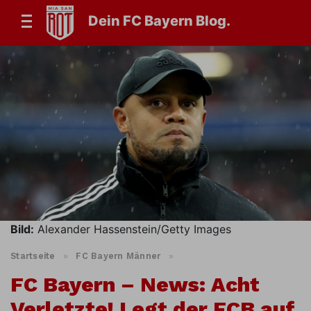
Dein FC Bayern Blog.
Bild:
Alexander Hassenstein/Getty Images
Startseite
»
FC Bayern Männer
»
FC Bayern – News: Acht
Verletzte! Legt der FCB auf