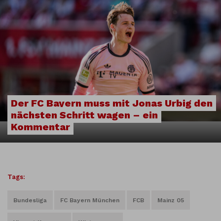
Der FC Bayern muss mit Jonas Urbig den
nächsten Schritt wagen – ein
Kommentar
Tags:
Bundesliga
FC Bayern München
FCB
Mainz 05