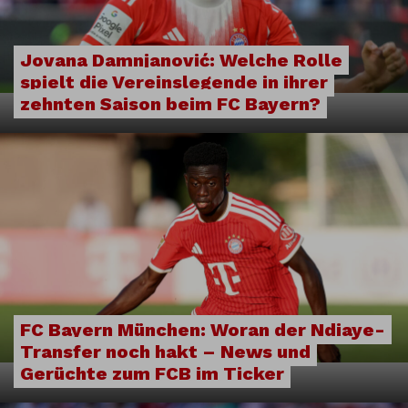
Jovana Damnjanović: Welche Rolle
spielt die Vereinslegende in ihrer
zehnten Saison beim FC Bayern?
FC Bayern München: Woran der Ndiaye-
Transfer noch hakt – News und
Gerüchte zum FCB im Ticker