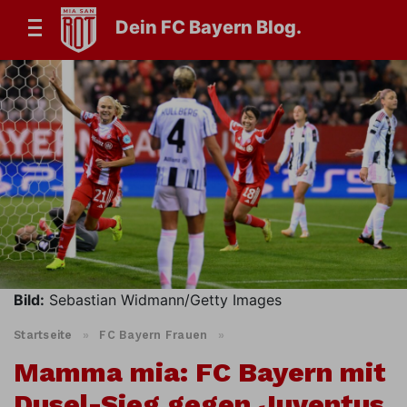
Dein FC Bayern Blog.
Bild:
Sebastian Widmann/Getty Images
Startseite
»
FC Bayern Frauen
»
Mamma mia: FC Bayern mit
Dusel-Sieg gegen Juventus