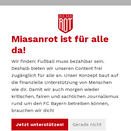
Danke für dein tolles Feedback. Ich habe mir das
Mikrofon von Rode unter anderem extra dafür gekauft
und werde das jetzt häufiger unterbringen, wann immer
ich die Zeit dazu finde und ich Themen dafür sehe.
Miasanrot ist für alle
da!
Wir finden: Fußball muss bezahlbar sein.
Du kannst in der Miasanrot-
Deshalb bieten wir unseren Content frei
Kurve mitdiskutieren:
zugänglich für alle an. Unser Konzept baut auf
kurve.miasanrot.de
die finanzielle Unterstützung von Menschen
wie dir. Damit wir auch morgen wieder
kritischen, fairen und sachlichen Journalismus
Über uns
rund um den FC Bayern betreiben können,
Werbepartner werden
brauchen wir dich!
Impressum
Jetzt unterstützen!
Gerade nicht
Datenschutz