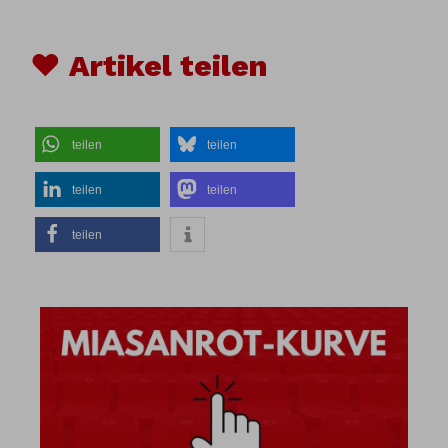
♥ Artikel teilen
teilen
teilen
teilen
teilen
teilen