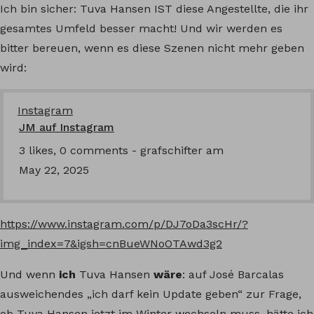
Ich bin sicher: Tuva Hansen IST diese Angestellte, die ihr
gesamtes Umfeld besser macht! Und wir werden es
bitter bereuen, wenn es diese Szenen nicht mehr geben
wird:
Instagram
JM auf Instagram
3 likes, 0 comments - grafschifter am
May 22, 2025
https://www.instagram.com/p/DJ7oDa3scHr/?
img_index=7&igsh=cnBueWNoOTAwd3g2
Und wenn
ich
Tuva Hansen
wäre
: auf José Barcalas
ausweichendes „ich darf kein Update geben“ zur Frage,
ob Tuva Hansen jetzt im Winter wechseln muss, hätte ich