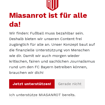
Problem mit einigen Fans in diese Richtung gibt und das
war jetzt der Anlass dafür.
Miasanrot ist für alle
da!
Wir finden: Fußball muss bezahlbar sein.
TH6
26.01.2026
Deshalb bieten wir unseren Content frei
OK, ich kenne jetzt nicht alle Posts, auf die du dich
zugänglich für alle an. Unser Konzept baut auf
die finanzielle Unterstützung von Menschen
beziehst (ich bin noch nicht so lange dabei).
wie dir. Damit wir auch morgen wieder
Also ich kann nur für mich sprechen. Ob du mich
kritischen, fairen und sachlichen Journalismus
rund um den FC Bayern betreiben können,
persönlich mit gemeint hast, kann ich nicht beurteilen.
brauchen wir dich!
Wenn ich zum Fußball gehe (ich besuche übrigens jedes
Jetzt unterstützen!
Gerade nicht
Spiel der Bayern Frauen zusammen mit meiner Frau), ist
das für mich im Grunde genommen das Gleiche, als
Ich unterstütze MIASANROT bereits.
wenn ich ins Kino gehe: Ich möchte (gut) unterhalten
werden. Ich möchte Spaß haben. Dafür zahle ich. Sehe