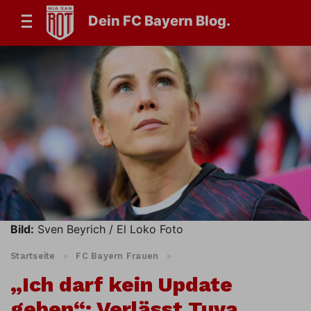
Dein FC Bayern Blog.
Bild:
Sven Beyrich / El Loko Foto
Startseite
»
FC Bayern Frauen
»
„Ich darf kein Update
geben“: Verlässt Tuva