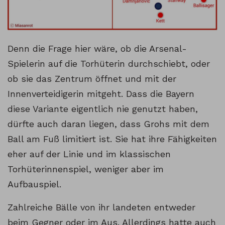
Denn die Frage hier wäre, ob die Arsenal-
Spielerin auf die Torhüterin durchschiebt, oder
ob sie das Zentrum öffnet und mit der
Innenverteidigerin mitgeht. Dass die Bayern
diese Variante eigentlich nie genutzt haben,
dürfte auch daran liegen, dass Grohs mit dem
Ball am Fuß limitiert ist. Sie hat ihre Fähigkeiten
eher auf der Linie und im klassischen
Torhüterinnenspiel, weniger aber im
Aufbauspiel.
Zahlreiche Bälle von ihr landeten entweder
beim Gegner oder im Aus. Allerdings hatte auch