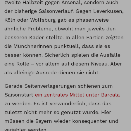
zweite Halbzeit gegen Arsenal, sondern auch
der bisherige Saisonverlauf. Gegen Leverkusen,
Köln oder Wolfsburg gab es phasenweise
ähnliche Probleme, obwohl man jeweils den
besseren Kader stellte. In allen Partien zeigten
die Münchnerinnen punktuell, dass sie es
besser können. Sicherlich spielen die Ausfälle
eine Rolle – vor allem auf diesem Niveau. Aber
als alleinige Ausrede dienen sie nicht.
Gerade Seitenverlagerungen schienen zum
Saisonstart
ein zentrales Mittel unter Barcala
zu werden. Es ist verwunderlich, dass das
zuletzt nicht mehr so genutzt wurde. Hier
müssen die Bayern wieder konsequenter und
variabler werden.