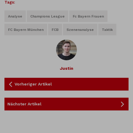
Tags:
Analyse
Champions League
Fc Bayern Frauen
FC Bayern München
FCB
Szenenanalyse
Taktik
Justin
Vorheriger Artikel
Nächster Artikel