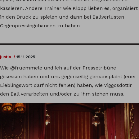
kassieren. Andere Trainer wie Klopp lieben es, organisiert
in den Druck zu spielen und dann bei Ballverlusten
Gegenpressingchancen zu haben.
justin
15.11.2025
Wie
@fruemmele
und ich auf der Pressetribüne
gesessen haben und uns gegenseitig gemansplaint (euer
Lieblingswort darf nicht fehlen) haben, wie Viggosdottir
den Ball verarbeiten und/oder zu ihm stehen muss.