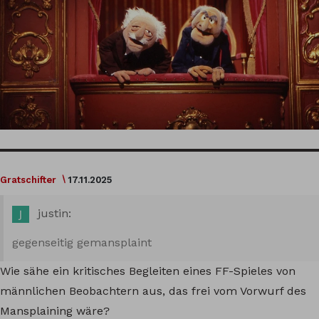
Gratschifter
17.11.2025
justin:
gegenseitig gemansplaint
Wie sähe ein kritisches Begleiten eines FF-Spieles von
männlichen Beobachtern aus, das frei vom Vorwurf des
Mansplaining wäre?