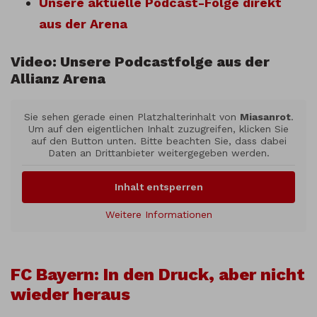
Unsere aktuelle Podcast-Folge direkt
aus der Arena
Video: Unsere Podcastfolge aus der
Allianz Arena
Sie sehen gerade einen Platzhalterinhalt von
Miasanrot
.
Um auf den eigentlichen Inhalt zuzugreifen, klicken Sie
auf den Button unten. Bitte beachten Sie, dass dabei
Daten an Drittanbieter weitergegeben werden.
Inhalt entsperren
Weitere Informationen
FC Bayern: In den Druck, aber nicht
wieder heraus