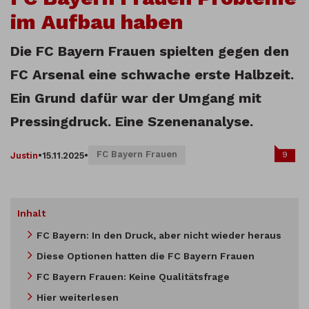
im Aufbau haben
Die FC Bayern Frauen spielten gegen den
FC Arsenal eine schwache erste Halbzeit.
Ein Grund dafür war der Umgang mit
Pressingdruck. Eine Szenenanalyse.
FC Bayern Frauen
9
Justin
•
15.11.2025
•
Inhalt
FC Bayern: In den Druck, aber nicht wieder heraus
Diese Optionen hatten die FC Bayern Frauen
FC Bayern Frauen: Keine Qualitätsfrage
Hier weiterlesen