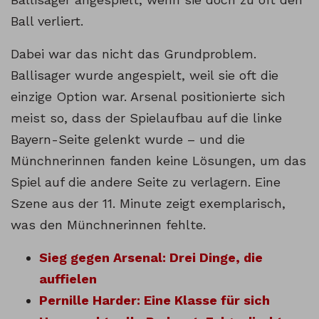
Ball verliert.
Dabei war das nicht das Grundproblem.
Ballisager wurde angespielt, weil sie oft die
einzige Option war. Arsenal positionierte sich
meist so, dass der Spielaufbau auf die linke
Bayern-Seite gelenkt wurde – und die
Münchnerinnen fanden keine Lösungen, um das
Spiel auf die andere Seite zu verlagern. Eine
Szene aus der 11. Minute zeigt exemplarisch,
was den Münchnerinnen fehlte.
Sieg gegen Arsenal: Drei Dinge, die
auffielen
Pernille Harder: Eine Klasse für sich