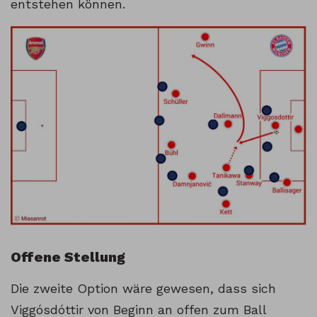
entstehen können.
Offene Stellung
Die zweite Option wäre gewesen, dass sich
Viggósdóttir von Beginn an offen zum Ball