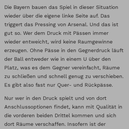
Die Bayern bauen das Spiel in dieser Situation
wieder über die eigene linke Seite auf. Das
triggert das Pressing von Arsenal. Und das ist
gut so. Wer dem Druck mit Pässen immer
wieder entweicht, wird keine Raumgewinne
erzeugen. Ohne Pässe in den Gegnerdruck läuft
der Ball entweder wie in einem U über den
Platz, was es dem Gegner vereinfacht, Räume
zu schließen und schnell genug zu verschieben.
Es gibt also fast nur Quer- und Rückpässe.
Nur wer in den Druck spielt und von dort
Anschlussoptionen findet, kann mit Qualität in
die vorderen beiden Drittel kommen und sich
dort Räume verschaffen. Insofern ist der