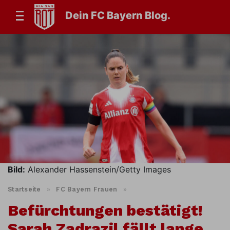
Dein FC Bayern Blog.
Bild:
Alexander Hassenstein/Getty Images
Startseite
»
FC Bayern Frauen
»
Befürchtungen bestätigt!
Sarah Zadrazil fällt lange