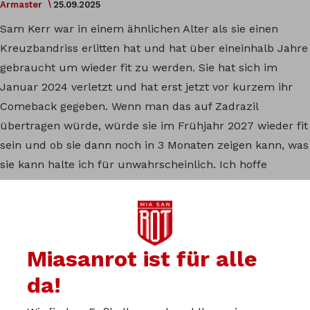
Armaster
25.09.2025
Sam Kerr war in einem ähnlichen Alter als sie einen
Kreuzbandriss erlitten hat und hat über eineinhalb Jahre
gebraucht um wieder fit zu werden. Sie hat sich im
Januar 2024 verletzt und hat erst jetzt vor kurzem ihr
Comeback gegeben. Wenn man das auf Zadrazil
übertragen würde, würde sie im Frühjahr 2027 wieder fit
sein und ob sie dann noch in 3 Monaten zeigen kann, was
sie kann halte ich für unwahrscheinlich. Ich hoffe
natürlich nicht, dass es so kommt, aber
ich persönlich
würde ihr eine Vertragsverlängerung bis 2028 anbieten.
Insbesondere weil sie ja auch schon so etwas wie eine
Vereinslegende ist.
Miasanrot ist für alle
da!