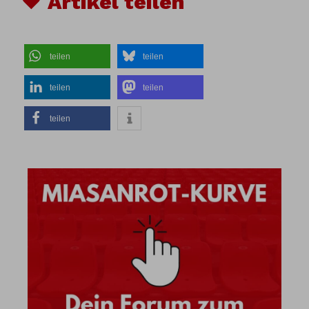
♥ Artikel teilen
teilen
teilen
teilen
teilen
teilen