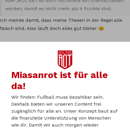
Aber jetzt darf es doch höchstens ein Unentschieden
werden, damit es nicht mehr als 4 Punkte sind.
Ich meinte damit, dass meine Thesen in der Regel alle
falsch sind. Also läuft doch alles gut bisher
Armaster
04.10.2025
Achso, ja das stimmt
Miasanrot ist für alle
da!
Du kannst in der Miasanrot-
Wir finden: Fußball muss bezahlbar sein.
Deshalb bieten wir unseren Content frei
Kurve mitdiskutieren:
zugänglich für alle an. Unser Konzept baut auf
kurve.miasanrot.de
die finanzielle Unterstützung von Menschen
wie dir. Damit wir auch morgen wieder