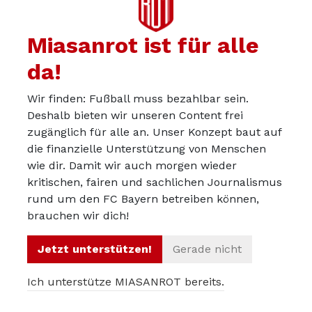
Gerüchte zum FCB im Ticker
Miasanrot ist für alle
da!
Wir finden: Fußball muss bezahlbar sein.
Deshalb bieten wir unseren Content frei
zugänglich für alle an. Unser Konzept baut auf
die finanzielle Unterstützung von Menschen
wie dir. Damit wir auch morgen wieder
kritischen, fairen und sachlichen Journalismus
Der FC Bayern muss mit Jonas Urbig den
rund um den FC Bayern betreiben können,
nächsten Schritt wagen – ein
brauchen wir dich!
Kommentar
Jetzt unterstützen!
Gerade nicht
Ich unterstütze MIASANROT bereits.
Tags: