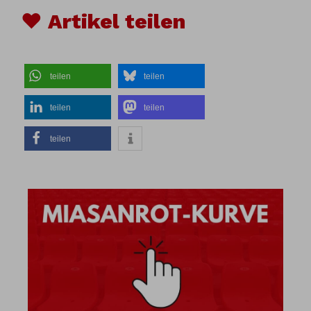
♥ Artikel teilen
teilen
teilen
teilen
teilen
teilen