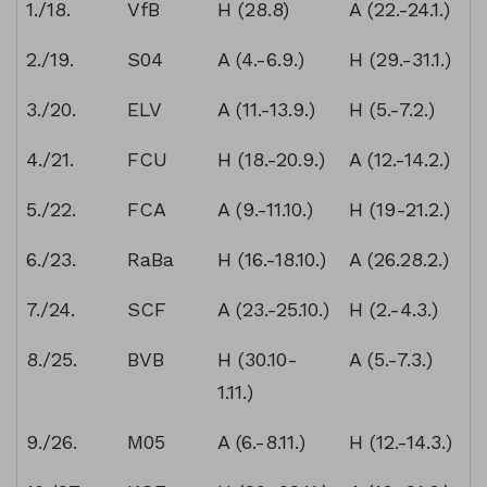
Spieltag
Gegner
Hinrunde
Rückrunde
1./18.
VfB
H (28.8)
A (22.-24.1.)
2./19.
S04
A (4.-6.9.)
H (29.-31.1.)
3./20.
ELV
A (11.-13.9.)
H (5.-7.2.)
4./21.
FCU
H (18.-20.9.)
A (12.-14.2.)
5./22.
FCA
A (9.-11.10.)
H (19-21.2.)
6./23.
RaBa
H (16.-18.10.)
A (26.28.2.)
7./24.
SCF
A (23.-25.10.)
H (2.-4.3.)
8./25.
BVB
H (30.10-
A (5.-7.3.)
1.11.)
9./26.
M05
A (6.-8.11.)
H (12.-14.3.)