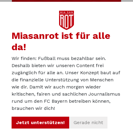
Miasanrot ist für alle
da!
Wir finden: Fußball muss bezahlbar sein.
Diskutiere mit uns in der
Deshalb bieten wir unseren Content frei
Miasanrot-Kurve
zugänglich für alle an. Unser Konzept baut auf
die finanzielle Unterstützung von Menschen
kurve.miasanrot.de
wie dir. Damit wir auch morgen wieder
kritischen, fairen und sachlichen Journalismus
Über uns
rund um den FC Bayern betreiben können,
Werbepartner werden
brauchen wir dich!
Impressum
Jetzt unterstützen!
Gerade nicht
Datenschutz