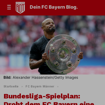
Dein FC Bayern Blog.
Bild:
Alexander Hassenstein/Getty Images
Startseite
»
FC Bayern Männer
»
Bundesliga-Spielplan:
Droht dem FC Bayern eine