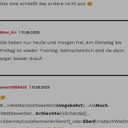
Das eine schließt das andere nicht aus
Mimi_Kri
11.05.2025
Die haben nur heute und morgen frei. Am Dienstag bis
Freitag ist wieder Training. Wahrscheinlich sind sie dann
sogar besser drauf.
anon10958403
11.05.2025
#…>WieManSoEtwasWohl
Umgekehrt
/…Als
Noch
-
Wettbewerber
…
Schlechte
(r)
Scherz
(e)[…
>AberHeyCooleSonnenbrillen!?]_oder
Eberl
Errat!schWieEh