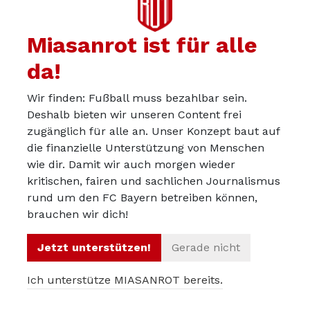
versuche auch so, alle Sendungen bei Sky zu umgehen,
in denen Didi seine Klappe in Richtung Kamera
Miasanrot ist für alle
aufmachen darf. Das Problem ist halt, dass seine
„Meinungen“ ja auch von vielen anderen Medien
da!
weiterverteilt werden.
Wir finden: Fußball muss bezahlbar sein.
Es gibt genug Reaktionen darauf, damit sich das rentiert,
Deshalb bieten wir unseren Content frei
anscheinend.
zugänglich für alle an. Unser Konzept baut auf
die finanzielle Unterstützung von Menschen
wie dir. Damit wir auch morgen wieder
kritischen, fairen und sachlichen Journalismus
rund um den FC Bayern betreiben können,
godless.prayer
12.05.2025
brauchen wir dich!
Die Meldungen könnten auch einfach alle lauten:
Jetzt unterstützen!
Gerade nicht
„Didi Hamann kritisiert (mal wieder/wie immer) den FCB
oder einen seiner Angestellten“
Ich unterstütze MIASANROT bereits.