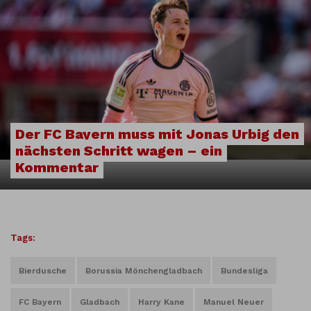
Der FC Bayern muss mit Jonas Urbig den
nächsten Schritt wagen – ein
Kommentar
Tags:
Bierdusche
Borussia Mönchengladbach
Bundesliga
FC Bayern
Gladbach
Harry Kane
Manuel Neuer