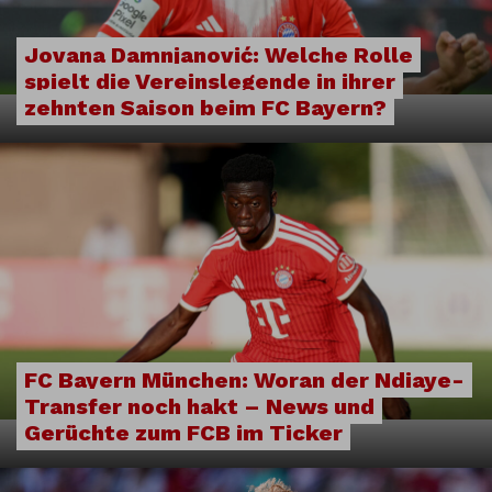
Jovana Damnjanović: Welche Rolle
spielt die Vereinslegende in ihrer
zehnten Saison beim FC Bayern?
FC Bayern München: Woran der Ndiaye-
Transfer noch hakt – News und
Gerüchte zum FCB im Ticker