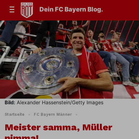
Dein FC Bayern Blog.
Bild:
Alexander Hassenstein/Getty Images
Startseite
»
FC Bayern Männer
»
Meister samma, Müller
nimma!