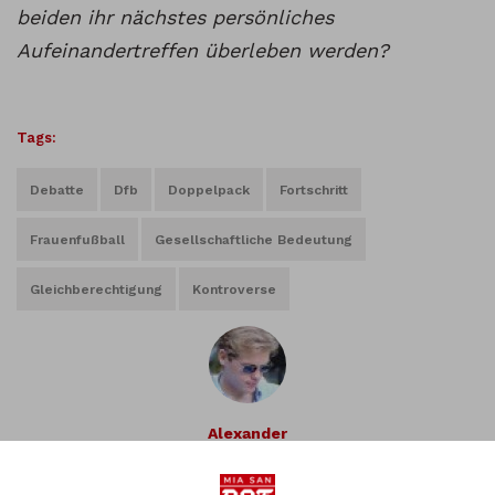
beiden ihr nächstes persönliches
Aufeinandertreffen überleben werden?
Tags:
Debatte
Dfb
Doppelpack
Fortschritt
Frauenfußball
Gesellschaftliche Bedeutung
Gleichberechtigung
Kontroverse
Alexander
Vorheriger Artikel