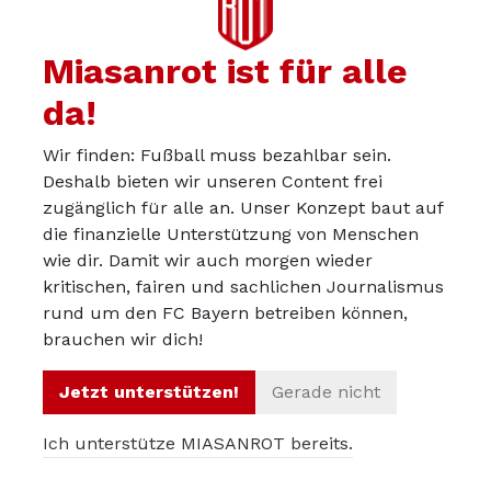
Miasanrot ist für alle
Nächster Artikel
da!
Wir finden: Fußball muss bezahlbar sein.
Deshalb bieten wir unseren Content frei
♥ Artikel teilen
zugänglich für alle an. Unser Konzept baut auf
die finanzielle Unterstützung von Menschen
wie dir. Damit wir auch morgen wieder
kritischen, fairen und sachlichen Journalismus
teilen
teilen
rund um den FC Bayern betreiben können,
brauchen wir dich!
teilen
teilen
Jetzt unterstützen!
Gerade nicht
teilen
Ich unterstütze MIASANROT bereits.