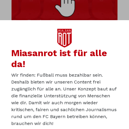
Miasanrot ist für alle
da!
Wir finden: Fußball muss bezahlbar sein.
Diskutiere mit uns in der
Deshalb bieten wir unseren Content frei
Miasanrot-Kurve
zugänglich für alle an. Unser Konzept baut auf
die finanzielle Unterstützung von Menschen
kurve.miasanrot.de
wie dir. Damit wir auch morgen wieder
kritischen, fairen und sachlichen Journalismus
Über uns
rund um den FC Bayern betreiben können,
Werbepartner werden
brauchen wir dich!