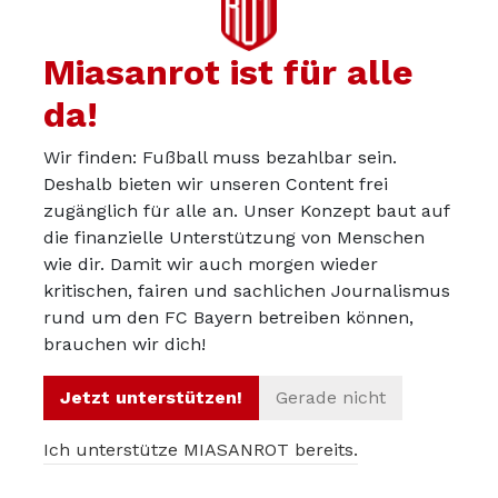
Madrid und Barcelona, was darauf hindeutet,
Miasanrot ist für alle
dass wenn es nach ihrer sportlichen Leistung
ginge, ihre Ausrüster- und Sponsoringverträge
da!
besser dotiert sein sollten.
Wir finden: Fußball muss bezahlbar sein.
Deshalb bieten wir unseren Content frei
zugänglich für alle an. Unser Konzept baut auf
die finanzielle Unterstützung von Menschen
wie dir. Damit wir auch morgen wieder
kritischen, fairen und sachlichen Journalismus
rund um den FC Bayern betreiben können,
brauchen wir dich!
Jetzt unterstützen!
Gerade nicht
Ich unterstütze MIASANROT bereits.