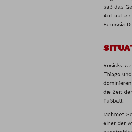
saß das Ge
Auftakt ei
Borussia D
SITUA
Rosicky war
Thiago und
dominieren
die Zeit d
Fußball.
Mehmet Sch
einer der 
ausstrahlt