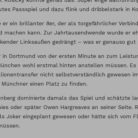
tes Passspiel und dazu flink und dribbelstark in K
er ein brillanter 8er, der als torgefährlicher Verbi
d machen kann. Zur Jahrtausendwende wurde er eher
ckender Linksaußen gedrängt – was er genauso gut 
 in Dortmund von der ersten Minute an zum Leistu
 München wohl erstmal hinten anstellen müssen. Es 
llionentransfer nicht selbstverständlich gewesen i
 Münchner einen Platz zu finden.
enberg dominierte damals das Spiel und schätzte la
ies oder später Owen Hargreaves an seiner Seite. 
ls Joker eingeplant gewesen oder hätte sich vom Fl
 müssen.