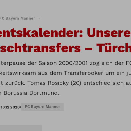
FC Bayern Männer
»
ntskalender: Unsere
chtransfers – Türc
nterpause der Saison 2000/2001 zog sich der F
hkeitswirksam aus dem Transferpoker um ein j
t zurück. Tomas Rosicky (20) entschied sich a
en Borussia Dortmund.
FC Bayern Männer
•
10.12.2020
•