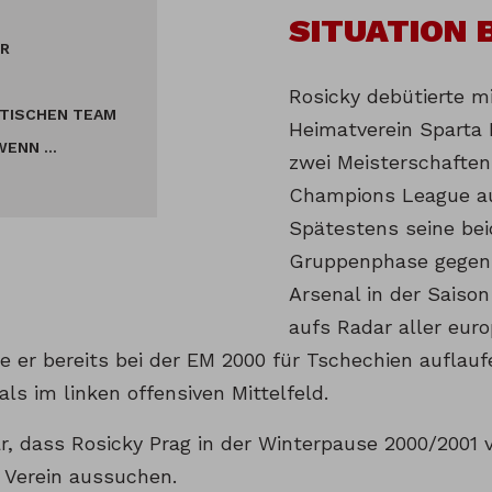
SITUATION 
ER
Rosicky debütierte m
ETISCHEN TEAM
Heimatverein Sparta
 WENN …
zwei Meisterschaften 
Champions League au
Spätestens seine beid
Gruppenphase gegen
Arsenal in der Saiso
aufs Radar aller eur
e er bereits bei der EM 2000 für Tschechien auflauf
ls im linken offensiven Mittelfeld.
ar, dass Rosicky Prag in der Winterpause 2000/2001
n Verein aussuchen.