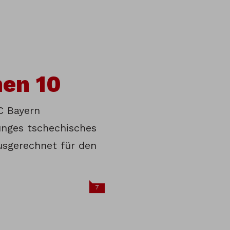
hen 10
C Bayern
unges tschechisches
usgerechnet für den
7