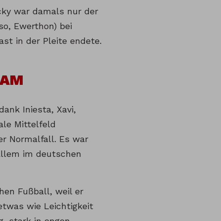
cky war damals nur der
so, Ewerthon) bei
st in der Pleite endete.
EAM
dank Iniesta, Xavi,
le Mittelfeld
r Normalfall. Es war
 allem im deutschen
en Fußball, weil er
etwas wie Leichtigkeit
, stark in engen