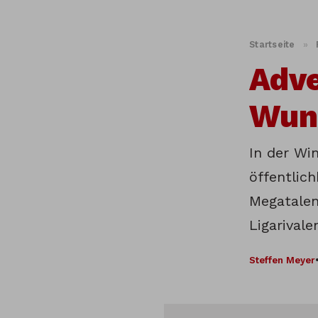
Startseite
»
Adve
Wuns
In der Wi
öffentlic
Megatalen
Ligarival
Steffen Meyer