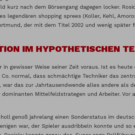
ld kurz nach dem Börsengang dagegen locker. Rosi
nes legendären shopping sprees (Koller, Kehl, Amoro
ortmund, der mit dem Titel 2002 und wenig später fa
TION IM HYPOTHETISCHEN T
 in gewisser Weise seiner Zeit voraus. Ist es heute 
 Co. normal, dass schmächtige Techniker das zentra
, war das zur Jahrtausendwende alles andere als de
er dominanten Mittelfeldstrategen und Arbeiter. Vor
oll genoß jahrelang einen Sonderstatus im deutsch
wenigen war, der Spieler ausdribbeln konnte und so 
e. Rosicky konnte genau das. Super enge Ballführung