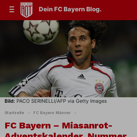
Dein FC Bayern Blog.
Bild:
PACO SERINELLI/AFP via Getty Images
Startseite
»
FC Bayern Männer
»
FC Bayern – Miasanrot-
Adventskalender, Nummer