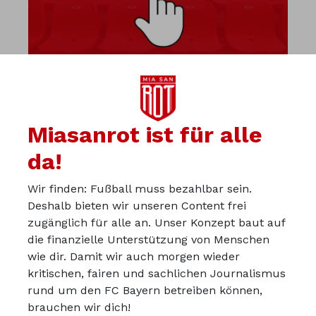
Miasanrot ist für alle
da!
Wir finden: Fußball muss bezahlbar sein.
Diskutiere mit uns in der
Deshalb bieten wir unseren Content frei
Miasanrot-Kurve
zugänglich für alle an. Unser Konzept baut auf
die finanzielle Unterstützung von Menschen
kurve.miasanrot.de
wie dir. Damit wir auch morgen wieder
kritischen, fairen und sachlichen Journalismus
Über uns
rund um den FC Bayern betreiben können,
Werbepartner werden
brauchen wir dich!