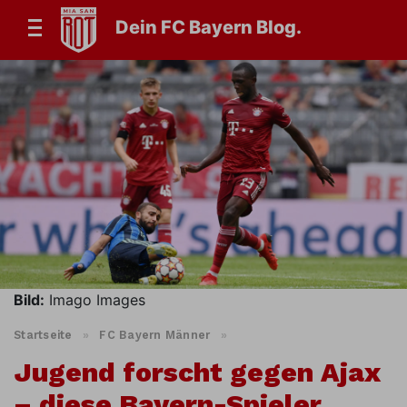
Dein FC Bayern Blog.
Bild:
Imago Images
Startseite
»
FC Bayern Männer
»
Jugend forscht gegen Ajax
– diese Bayern-Spieler