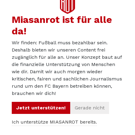
Miasanrot ist für alle
justin
24.07.2021
da!
Das Eine lässt sich womöglich nicht ganz ohne das
Andere beleuchten. Viele Menschen werden nach wie vor
Wir finden: Fußball muss bezahlbar sein.
andere Sorgen haben als Fußball, einige werden vielleicht
Deshalb bieten wir unseren Content frei
kein gutes Gefühl dabei haben, eine Massenveranstaltung
zugänglich für alle an. Unser Konzept baut auf
die finanzielle Unterstützung von Menschen
zu besuchen, vielleicht spielt aber auch mit rein, dass
wie dir. Damit wir auch morgen wieder
einige gar nicht wussten, dass es noch Tickets gibt?!
kritischen, fairen und sachlichen Journalismus
Zumindest wurde das Spiel ja jetzt nicht aggressiv
rund um den FC Bayern betreiben können,
beworben. Wenn dann alles ineinandergreift, verkauft
brauchen wir dich!
auch der FC Bayern mal nicht alles, was zu verkaufen ist.
Jetzt unterstützen!
Gerade nicht
Ich unterstütze MIASANROT bereits.
918
24.07.2021