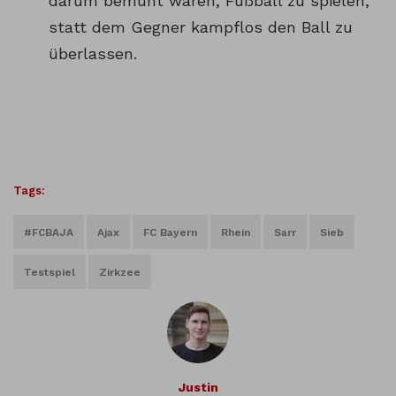
darum bemüht waren, Fußball zu spielen,
statt dem Gegner kampflos den Ball zu
überlassen.
Tags:
#FCBAJA
Ajax
FC Bayern
Rhein
Sarr
Sieb
Testspiel
Zirkzee
Justin