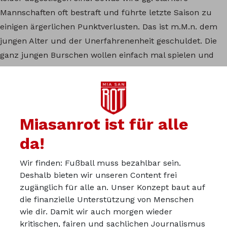
Mannschaften oft bestraft und führte letzte Saison zu
einigen ärgerlichen Punktverlusten. Das ist m.M.n. dem
jungen Alter und der Unerfahrenenheit geschuldet. Die
ganz jungen Burschen wollen einfach mal spielen und
sich zeigen. Und das sollen sie auch. Wenn jetzt noch ein
paar richtig gute Jungs aus BL Mannschaft
dazukommen, kann das eine tolle Saison werden. Ich
freue mich schon auf die nächsten (live?)Spiele.
Miasanrot ist für alle
da!
Du kannst in der Miasanrot-
Wir finden: Fußball muss bezahlbar sein.
Deshalb bieten wir unseren Content frei
Kurve mitdiskutieren:
zugänglich für alle an. Unser Konzept baut auf
kurve.miasanrot.de
die finanzielle Unterstützung von Menschen
wie dir. Damit wir auch morgen wieder
kritischen, fairen und sachlichen Journalismus