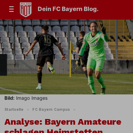
Dein FC Bayern Blog.
Bild:
Imago Images
Startseite
»
FC Bayern Campus
»
Analyse: Bayern Amateure
schlagen Heimstetten