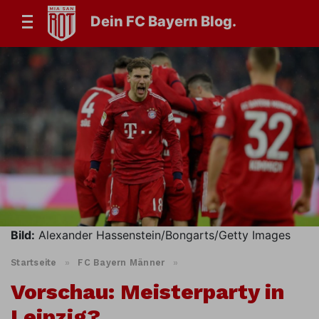
Dein FC Bayern Blog.
Bild:
Alexander Hassenstein/Bongarts/Getty Images
Startseite
»
FC Bayern Männer
»
Vorschau: Meisterparty in
Leipzig?