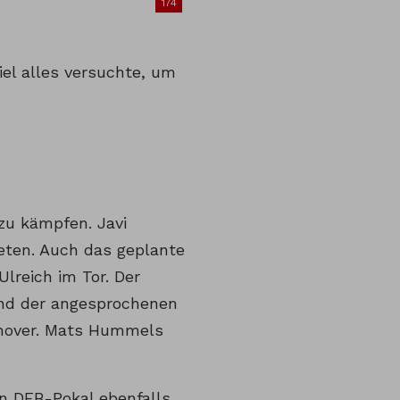
174
iel alles versuchte, um
zu kämpfen. Javi
eten. Auch das geplante
lreich im Tor. Der
und der angesprochenen
nnover. Mats Hummels
en DFB-Pokal ebenfalls