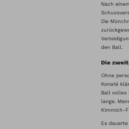
Nach einem
Schussversu
Die Münchne
zurückgewo
Verteidigun
den Ball.
Die zwei
Ohne perso
Konaté klä
Ball volles
lange. Man
Kimmich-Fla
Es dauerte 