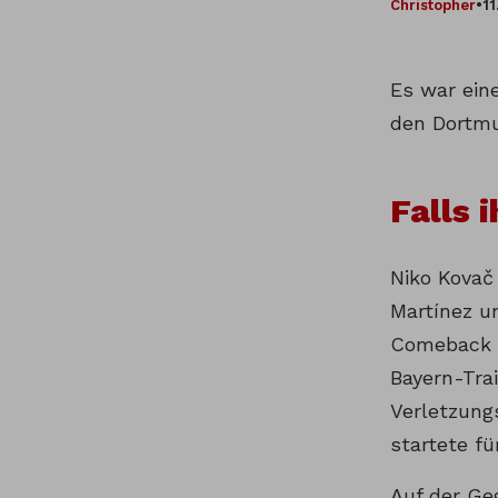
Christopher
•
11
Es war ein
den Dortmu
Falls 
Niko Kovač
Martínez u
Comeback v
Bayern-Tra
Verletzung
startete f
Auf der Ge