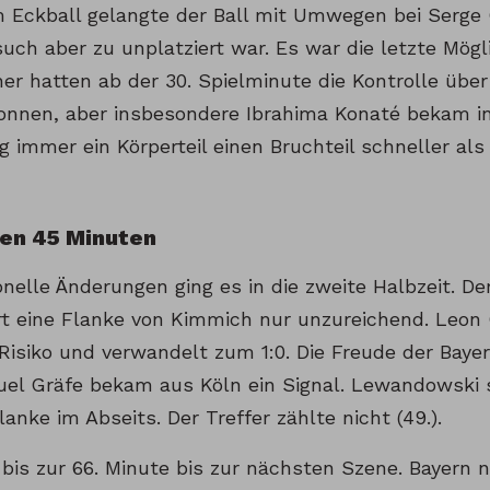
 Eckball gelangte der Ball mit Umwegen bei Serge
ch aber zu unplatziert war. Es war die letzte Mögli
r hatten ab der 30. Spielminute die Kontrolle über 
nnen, aber insbesondere Ibrahima Konaté bekam in 
g immer ein Körperteil einen Bruchteil schneller als
ten 45 Minuten
nelle Änderungen ging es in die zweite Halbzeit. De
rt eine Flanke von Kimmich nur unzureichend. Leo
 Risiko und verwandelt zum 1:0. Die Freude der Baye
uel Gräfe bekam aus Köln ein Signal. Lewandowski 
nke im Abseits. Der Treffer zählte nicht (49.).
bis zur 66. Minute bis zur nächsten Szene. Bayern 