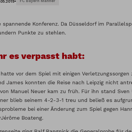
FC Bayern Männer
.05.2019
•
e spannende Konferenz. Da Düsseldorf im Parallelsp
ndern Punkte zu stehlen.
ihr es verpasst habt:
 hatte vor dem Spiel mit einigen Verletzungssorgen 
nd James konnten die Reise nach Leipzig nicht antr
on Manuel Neuer kam zu früh. Für ihn stand Sven U
iner blieb seinem 4-2-3-1 treu und beließ es aufgr
sprobleme bei einer Änderung zum Spiel gegen Ha
ürJérôme Boateng.
genseite ging Ralf Rangnick die Generalprobe für d