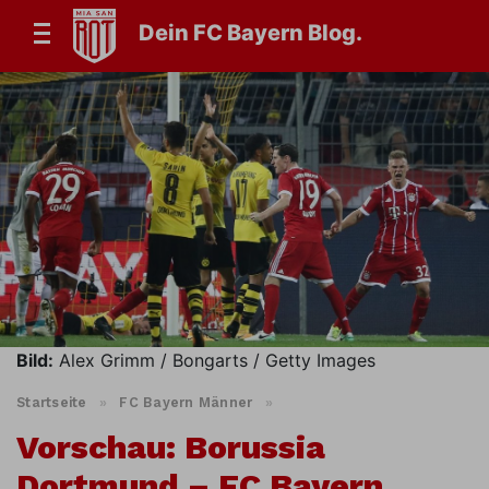
Dein FC Bayern Blog.
Bild:
Alex Grimm / Bongarts / Getty Images
Startseite
»
FC Bayern Männer
»
Vorschau: Borussia
Dortmund – FC Bayern