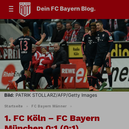
Dein FC Bayern Blog.
Bild:
PATRIK STOLLARZ/AFP/Getty Images
Startseite
»
FC Bayern Männer
»
1. FC Köln – FC Bayern
München 0:1 (0:1)