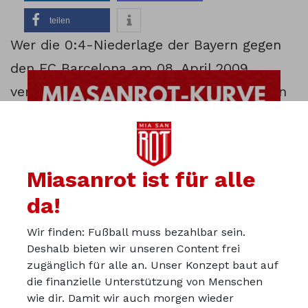
teilen
Wer die 0:4-Niederlage der Bayern gegen
den FC Barcelona am 08. April 2009
verfolgt hat, weiß wie weit der FC Bayern
zum damaligen Zeitpunkt von der
europäischen Spitze entfernt war. Es war
der negative Höhepunkt der Ära Klinsmann
Miasanrot ist für alle
beim FCB. Beim Blick auf die damalige
da!
Münchener Aufstellung und Namen wie
Christian Lell, Breno, Massimo Oddo oder
Wir finden: Fußball muss bezahlbar sein.
Deshalb bieten wir unseren Content frei
Andreas Ottl wird deutlich warum dieses
zugänglich für alle an. Unser Konzept baut auf
Spiel bis heute als Fanal für den
die finanzielle Unterstützung von Menschen
wie dir. Damit wir auch morgen wieder
Münchener Nachholbedarf in Sachen