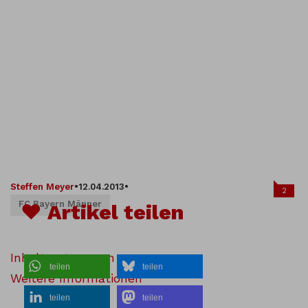
Steffen Meyer
•
12.04.2013
•
2
FC Bayern Männer
♥ Artikel teilen
Inhalt entsperren
teilen
teilen
Weitere Informationen
teilen
teilen