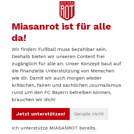
Miasanrot ist für alle
da!
Wir finden: Fußball muss bezahlbar sein.
Deshalb bieten wir unseren Content frei
zugänglich für alle an. Unser Konzept baut auf
die finanzielle Unterstützung von Menschen
wie dir. Damit wir auch morgen wieder
kritischen, fairen und sachlichen Journalismus
Über uns
rund um den FC Bayern betreiben können,
Werbepartner werden
brauchen wir dich!
Impressum
Jetzt unterstützen!
Gerade nicht
Datenschutz
Ich unterstütze MIASANROT bereits.
© 2012 – 2026 Miasanrot