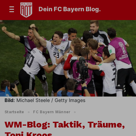
Dein FC Bayern Blog.
Bild:
Michael Steele / Getty Images
Startseite
»
FC Bayern Männer
»
WM-Blog: Taktik, Träume,
Toni Kroos