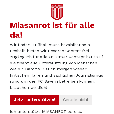
Miasanrot ist für alle
da!
Wir finden: Fußball muss bezahlbar sein.
Deshalb bieten wir unseren Content frei
zugänglich für alle an. Unser Konzept baut auf
die finanzielle Unterstützung von Menschen
wie dir. Damit wir auch morgen wieder
kritischen, fairen und sachlichen Journalismus
Über uns
rund um den FC Bayern betreiben können,
Werbepartner werden
brauchen wir dich!
Impressum
Jetzt unterstützen!
Gerade nicht
Datenschutz
Ich unterstütze MIASANROT bereits.
© 2012 – 2026 Miasanrot