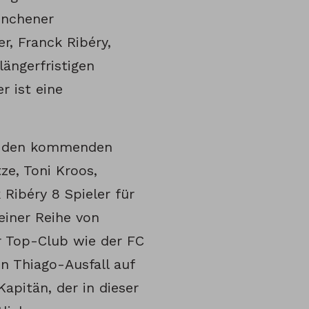
ünchener
r, Franck Ribéry,
längerfristigen
r ist eine
in den kommenden
ze, Toni Kroos,
Ribéry 8 Spieler für
einer Reihe von
r Top-Club wie der FC
en Thiago-Ausfall auf
Kapitän, der in dieser