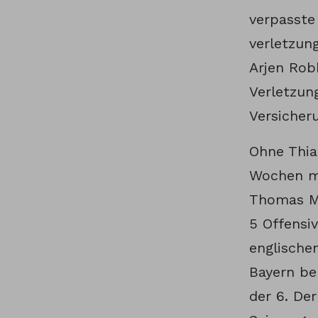
verpasste
verletzung
Arjen Rob
Verletzun
Versicher
Ohne Thia
Wochen mi
Thomas Mü
5 Offensi
englische
Bayern be
der 6. Der