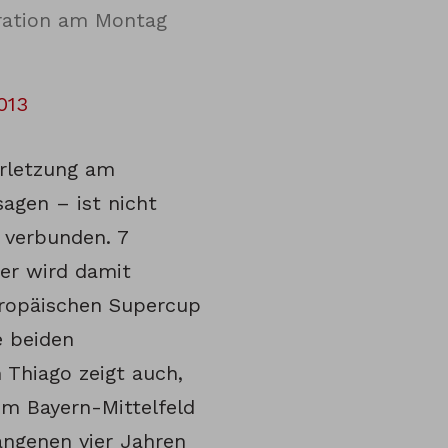
eration am Montag
013
erletzung am
agen – ist nicht
 verbunden. 7
ier wird damit
uropäischen Supercup
 beiden
 Thiago zeigt auch,
im Bayern-Mittelfeld
angenen vier Jahren