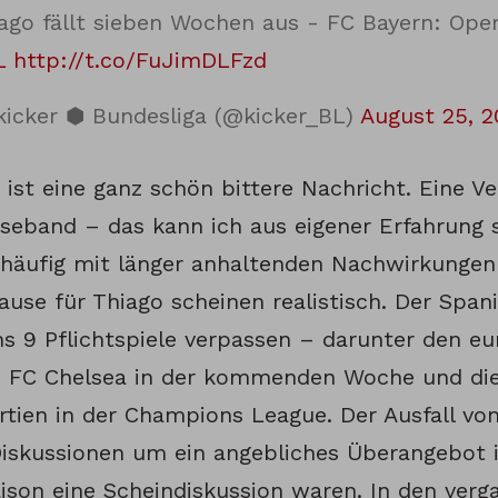
ago fällt sieben Wochen aus - FC Bayern: Op
L
http://t.co/FuJimDLFzd
icker ⬢ Bundesliga (@kicker_BL)
August 25, 2
 ist eine ganz schön bittere Nachricht. Eine V
eband – das kann ich aus eigener Erfahrung s
häufig mit länger anhaltenden Nachwirkungen
use für Thiago scheinen realistisch. Der Span
s 9 Pflichtspiele verpassen – darunter den e
 FC Chelsea in der kommenden Woche und die
rtien in der Champions League. Der Ausfall von
Diskussionen um ein angebliches Überangebot 
aison eine Scheindiskussion waren. In den verg