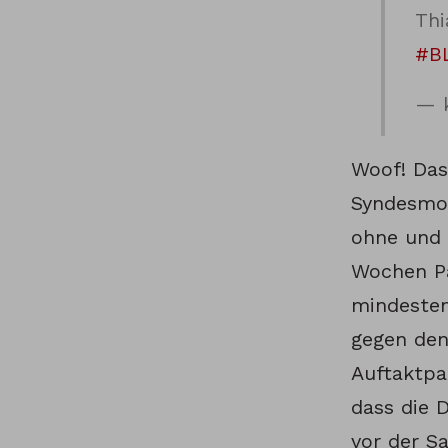
Thi
#B
— k
Woof! Das
Syndesmos
ohne und 
Wochen Pa
mindesten
gegen den
Auftaktpa
dass die 
vor der S