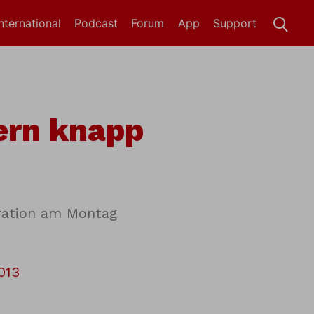
International
Podcast
Forum
App
Support
ern knapp
eration am Montag
013