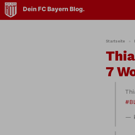
Dein FC Bayern Blog.
Startseite
»
Thia
7 W
Thi
#B
— k