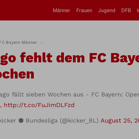
Männer
Frauen
Jugend
DFB
FC Bayern Männer
»
go fehlt dem FC Bay
ochen
ago fällt sieben Wochen aus - FC Bayern: Op
L
http://t.co/FuJimDLFzd
icker ⬢ Bundesliga (@kicker_BL)
August 25, 2