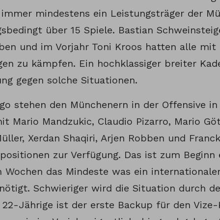
 immer mindestens ein Leistungsträger der M
sbedingt über 15 Spiele. Bastian Schweinsteige
ben und im Vorjahr Toni Kroos hatten alle mit 
gen zu kämpfen. Ein hochklassiger breiter Kade
ung gegen solche Situationen.
go stehen den Münchenern in der Offensive 
t Mario Mandzukic, Claudio Pizarro, Mario Göt
ller, Xerdan Shaqiri, Arjen Robben und Franck 
vpositionen zur Verfügung. Das ist zum Beginn 
n Wochen das Mindeste was ein internationale
nötigt. Schwieriger wird die Situation durch d
 22-Jährige ist der erste Backup für den Vize-