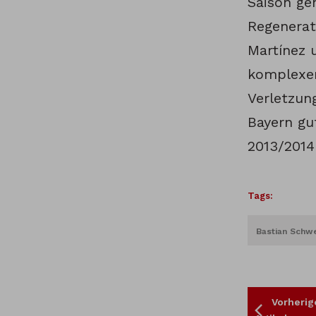
Saison ge
Regenerat
Martínez u
komplexen
Verletzun
Bayern gu
2013/2014
Tags:
Bastian Schwe
Vorherig