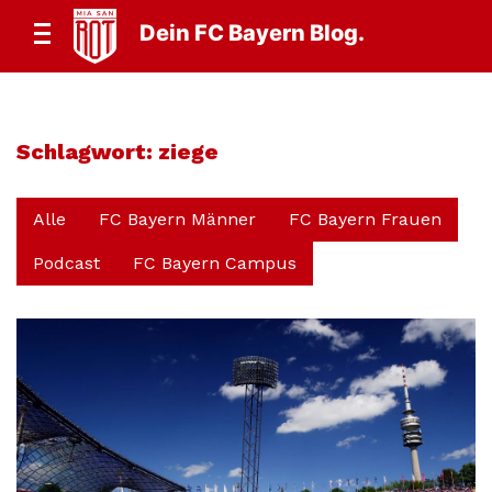
Dein FC Bayern Blog.
Schlagwort:
ziege
Alle
FC Bayern Männer
FC Bayern Frauen
Podcast
FC Bayern Campus