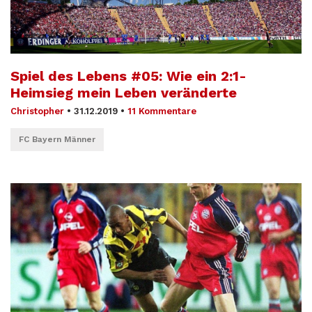
Spiel des Lebens #05: Wie ein 2:1-
Heimsieg mein Leben veränderte
Christopher
•
31.12.2019
•
11 Kommentare
FC Bayern Männer