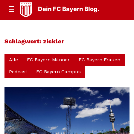
Dein FC Bayern Blog.
Schlagwort:
zickler
Alle
FC Bayern Männer
FC Bayern Frauen
Podcast
FC Bayern Campus