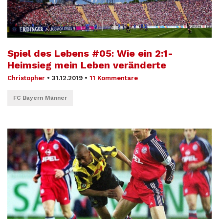
Spiel des Lebens #05: Wie ein 2:1-
Heimsieg mein Leben veränderte
Christopher
•
31.12.2019
•
11 Kommentare
FC Bayern Männer