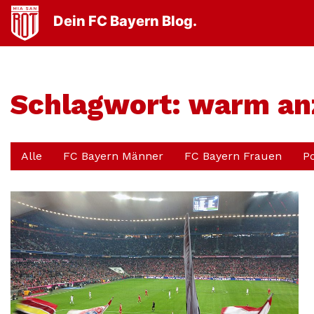
Dein FC Bayern Blog.
Schlagwort:
warm an
Alle
FC Bayern Männer
FC Bayern Frauen
P