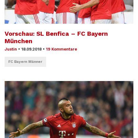
Vorschau: SL Benfica – FC Bayern
München
Justin
•
18.09.2018
•
19 Kommentare
FC Bayern Männer