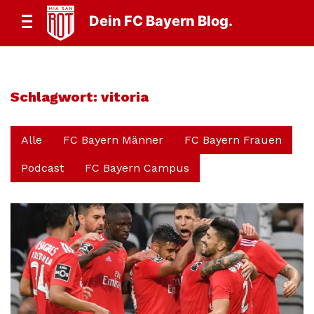
Dein FC Bayern Blog.
Schlagwort:
vitoria
Alle
FC Bayern Männer
FC Bayern Frauen
Podcast
FC Bayern Campus