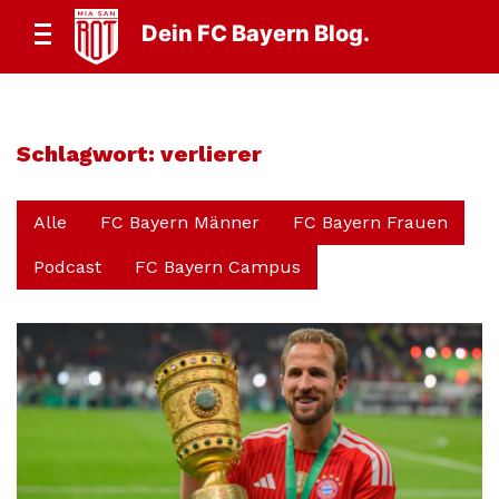
Dein FC Bayern Blog.
Schlagwort:
verlierer
Alle
FC Bayern Männer
FC Bayern Frauen
Podcast
FC Bayern Campus