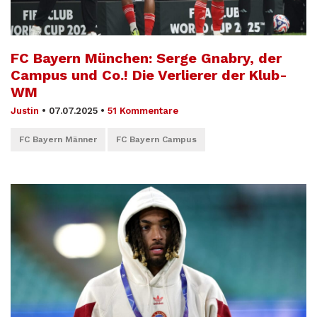
FC Bayern München: Serge Gnabry, der
Campus und Co.! Die Verlierer der Klub-
WM
Justin
•
07.07.2025
•
51 Kommentare
FC Bayern Männer
FC Bayern Campus