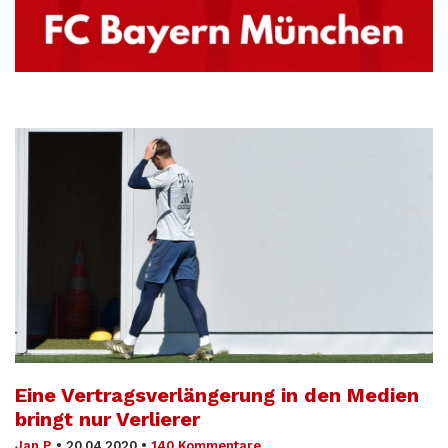
Eine Vertrags­verlängerung in den Medien
bringt nur Verlierer
Jan P.
•
20.04.2020
•
140 Kommentare