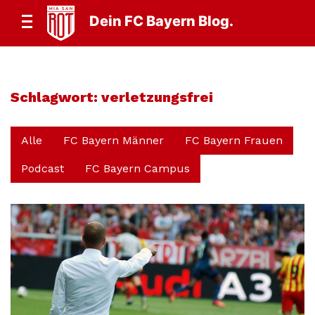
Dein FC Bayern Blog.
Schlagwort:
verletzungsfrei
Alle
FC Bayern Männer
FC Bayern Frauen
Podcast
FC Bayern Campus