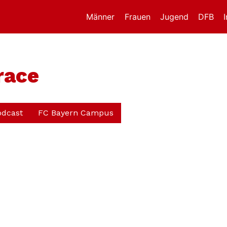
Männer
Frauen
Jugend
DFB
race
odcast
FC Bayern Campus