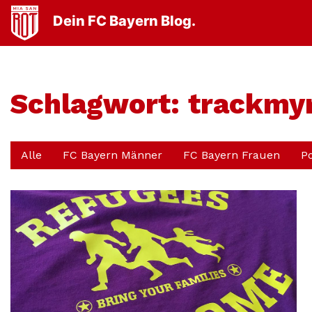
Dein FC Bayern Blog.
Schlagwort:
trackmy
Alle
FC Bayern Männer
FC Bayern Frauen
P