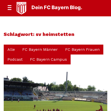
Dein FC Bayern Blog.
Schlagwort:
sv heimstetten
Alle
FC Bayern Männer
FC Bayern Frauen
Podcast
FC Bayern Campus