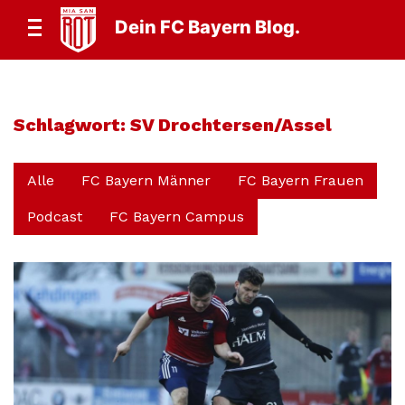
Dein FC Bayern Blog.
Schlagwort:
SV Drochtersen/Assel
Alle
FC Bayern Männer
FC Bayern Frauen
Podcast
FC Bayern Campus