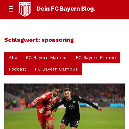
Dein FC Bayern Blog.
Schlagwort:
sponsoring
Alle
FC Bayern Männer
FC Bayern Frauen
Podcast
FC Bayern Campus