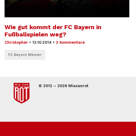
Wie gut kommt der FC Bayern in
Fußballspielen weg?
Christopher
•
13.10.2014
•
3 Kommentare
FC Bayern Männer
© 2012 – 2026 Miasanrot