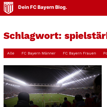
Dein FC Bayern Blog.
Schlagwort:
spielstä
Alle
FC Bayern Männer
FC Bayern Frauen
P