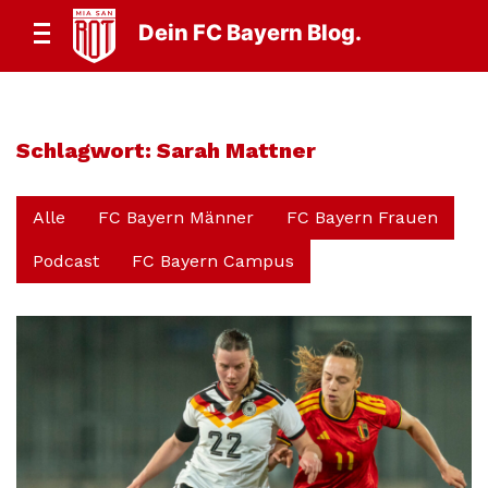
Dein FC Bayern Blog.
Schlagwort:
Sarah Mattner
Alle
FC Bayern Männer
FC Bayern Frauen
Podcast
FC Bayern Campus