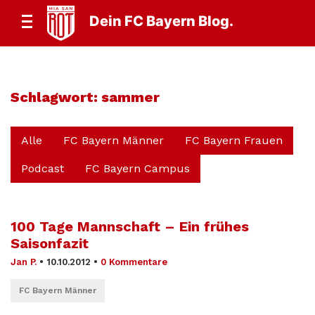
Dein FC Bayern Blog.
Schlagwort:
sammer
Alle
FC Bayern Männer
FC Bayern Frauen
Podcast
FC Bayern Campus
100 Tage Mannschaft – Ein frühes
Saisonfazit
Jan P.
•
10.10.2012
•
0 Kommentare
FC Bayern Männer