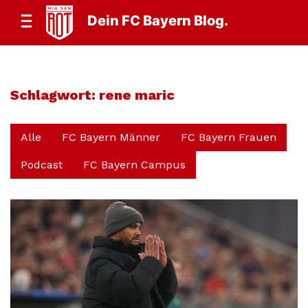
Dein FC Bayern Blog.
Schlagwort:
rene maric
Alle
FC Bayern Männer
FC Bayern Frauen
Podcast
FC Bayern Campus