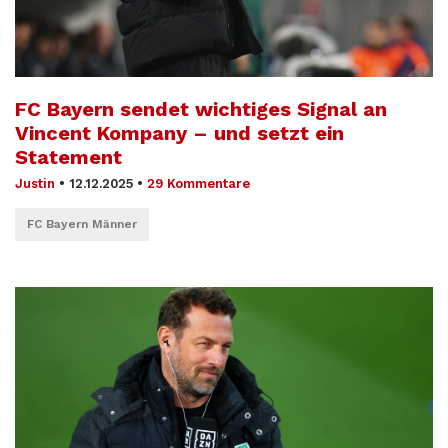
FC Bayern sendet wichtiges Signal an
Vincent Kompany – und setzt ein
Statement
Justin
•
12.12.2025
•
29 Kommentare
FC Bayern Männer