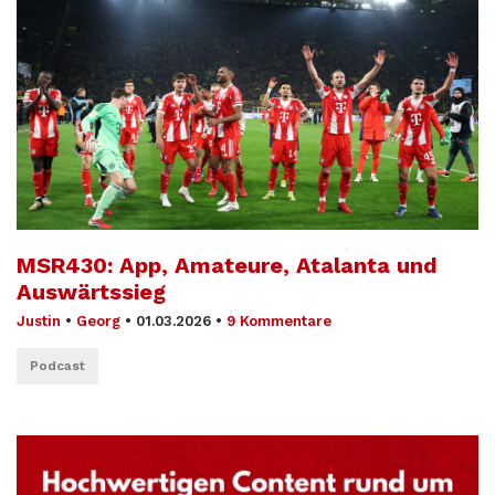
MSR430: App, Amateure, Atalanta und
Auswärtssieg
Justin
•
Georg
•
01.03.2026
•
9 Kommentare
Podcast