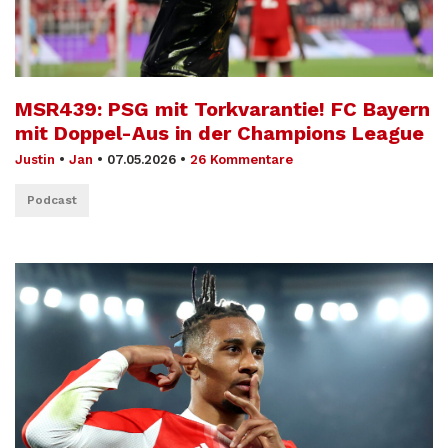
MSR439: PSG mit Torkvarantie! FC Bayern
mit Doppel-Aus in der Champions League
Justin
•
Jan
•
07.05.2026
•
26 Kommentare
Podcast