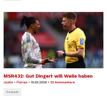
MSR432: Gut Dingert will Weile haben
Justin
•
Florian
•
15.03.2026
•
20 Kommentare
Podcast