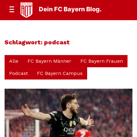
Dein FC Bayern Blog.
Schlagwort:
podcast
Alle
FC Bayern Männer
FC Bayern Frauen
Podcast
FC Bayern Campus