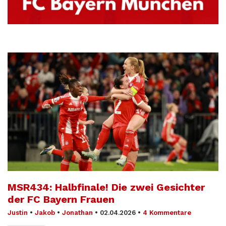
MSR434: Halbfinale! Die zwei Gesichter
der FC Bayern Frauen
Justin
•
Jakob
•
Jonathan
•
02.04.2026
•
4 Kommentare