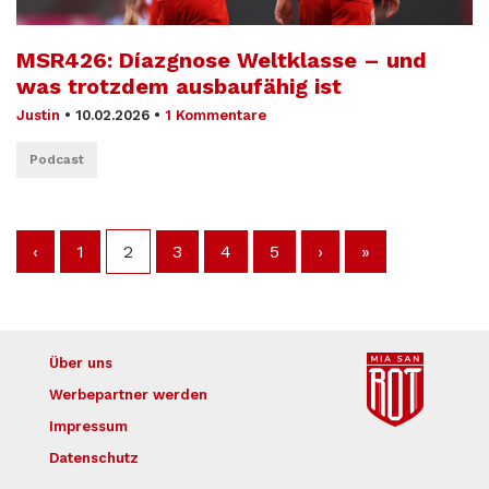
MSR426: Díazgnose Weltklasse – und
was trotzdem ausbaufähig ist
Justin
•
10.02.2026
•
1 Kommentare
Podcast
‹
1
2
3
4
5
›
»
Über uns
Werbepartner werden
Impressum
Datenschutz