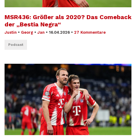
MSR436: Größer als 2020? Das Comeback
der „Bestia Negra“
Justin
•
Georg
•
Jan
•
16.04.2026
•
27 Kommentare
Podcast