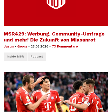
MSR429: Werbung, Community-Umfrage
und mehr! Die Zukunft von Miasanrot
Justin
•
Georg
•
23.02.2026
•
73 Kommentare
Inside MSR
Podcast