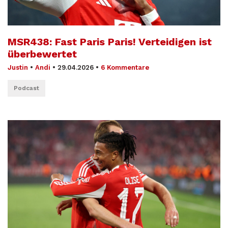
MSR438: Fast Paris Paris! Verteidigen ist
überbewertet
Justin
•
Andi
•
29.04.2026
•
6 Kommentare
Podcast