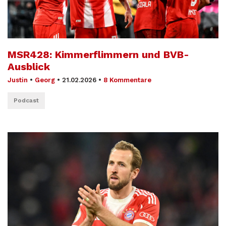
MSR428: Kimmerflimmern und BVB-
Ausblick
Justin
•
Georg
•
21.02.2026
•
8 Kommentare
Podcast