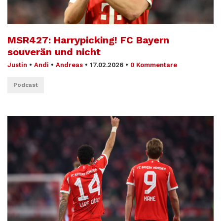
MSR427: Harrypicking! FC Bayern
souverän und nicht
Justin
•
Andi
•
Andreas
•
17.02.2026
•
0 Kommentare
Podcast